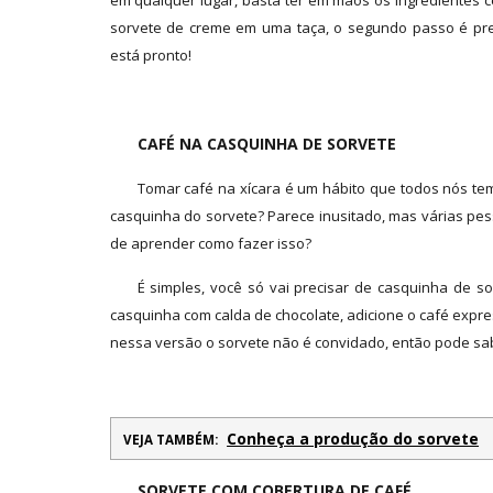
em qualquer lugar, basta ter em mãos os ingredientes 
sorvete de creme em uma taça, o segundo passo é pree
está pronto!
CAFÉ NA CASQUINHA DE SORVETE
Tomar café na xícara é um hábito que todos nós t
casquinha do sorvete? Parece inusitado, mas várias pe
de aprender como fazer isso?
É simples, você só vai precisar de casquinha de sorv
casquinha com calda de chocolate, adicione o café express
nessa versão o sorvete não é convidado, então pode sa
Conheça a produção do sorvete
VEJA TAMBÉM:
SORVETE COM COBERTURA DE CAFÉ