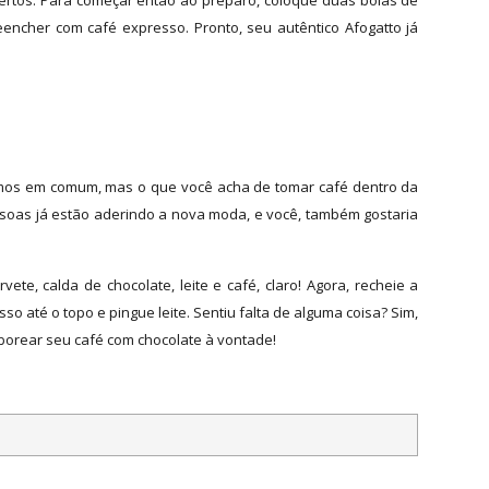
certos. Para começar então ao preparo, coloque duas bolas de
ncher com café expresso. Pronto, seu autêntico Afogatto já
emos em comum, mas o que você acha de tomar café dentro da
ssoas já estão aderindo a nova moda, e você, também gostaria
ete, calda de chocolate, leite e café, claro! Agora, recheie a
o até o topo e pingue leite. Sentiu falta de alguma coisa? Sim,
borear seu café com chocolate à vontade!