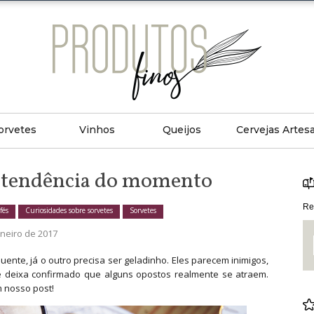
orvetes
Vinhos
Queijos
Cervejas Artes
es
gos Sobre Sorvetes
Tipos De Vinhos
Artigos Sobre Queijos
Artigos Sobre Cerv
a tendência do momento
osidades Sobre Sorvetes
Dicas De Vinhos
Curiosidades Sobre Queijos
Combinações
Re
fés
Curiosidades sobre sorvetes
Sorvetes
itas De Sorvete
Países E Regiões De Vinhos
Países E Regiões De Queijos
Dicas Sobre Cervej
aneiro de 2017
s De Sorvetes
Harmonização
Tipos De Queijos
Marcas De Cerveja
nte, já o outro precisa ser geladinho. Eles parecem inimigos,
 deixa confirmado que alguns opostos realmente se atraem.
Jantares Românticos
Receitas De Queijo
Novidades Sobre C
 nosso post!
Artigos De Vinhos
Países E Regiões 