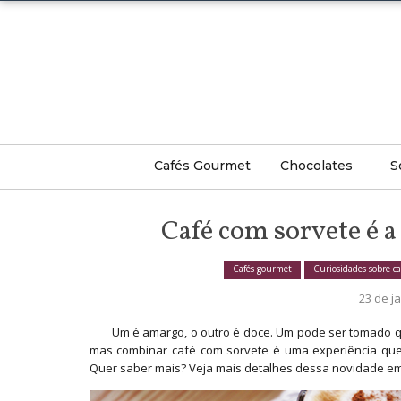
Cafés Gourmet
Chocolates
S
Artigos Sobre Cafés
Artigos Sobre Chocolat
Arti
Café com sorvete é 
Curiosidades Sobre Cafés
Curiosidades Sobre
Curi
Chocolates
Cafés gourmet
Curiosidades sobre ca
Receitas De Café
Rece
23 de j
Receitas De Chocolate
Tipos De Café
Tipo
Um é amargo, o outro é doce. Um pode ser tomado que
admin
Tipos De Chocolates
mas combinar café com sorvete é uma experiência que
Quer saber mais? Veja mais detalhes dessa novidade em
23 de janeiro de 2017