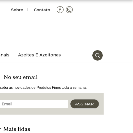
Sobre
Contato
Facebook
Instagram
anais
Azeites E Azeitonas
ejas
Artigos Sobre Azeites E
Azeitonas
No seu email
Dicas De Azeites E Azeitonas
ceba as novidades de Produtos Finos toda a semana.
as
Países E Regiões De Azeites
ASSINAR
s
E Azeitonas
NEWSLE
ervejas
Tipos De Azeites E Azeitonas
TTER
Mais lidas
De