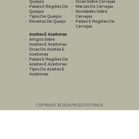
Queijos
Dicas Sobre Cervejas
Países E Regiões De
Marcas De Cervejas
Queijos
Novidades Sobre
Tipos De Queijos
Cervejas
Receitas De Queijo
Países E Regiões De
Cervejas
Azeites E Azeitonas
Artigos Sobre
Azeites E Azeitonas
Dicas De Azeites E
Azeitonas
Países E Regiões De
Azeites E Azeitonas
Tipos De Azeites E
Azeitonas
COPYRIGHT © 2026 PRODUTOS FINOS