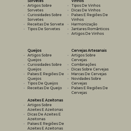
Sorvetes
Vinhos
Artigos Sobre
Tipos De Vinhos
Sorvetes
Dicas De Vinhos
Curiosidades Sobre
Países E Regiões De
Sorvetes
Vinhos
Receitas De Sorvete
Harmonização
Tipos De Sorvetes
Jantares Românticos
Artigos De Vinhos
Queijos
Cervejas Artesanais
Artigos Sobre
Artigos Sobre
Queijos
Cervejas
Curiosidades Sobre
Combinações
Queijos
Dicas Sobre Cervejas
Países E Regiões De
Marcas De Cervejas
Queijos
Novidades Sobre
Tipos De Queijos
Cervejas
Receitas De Queijo
Países E Regiões De
Cervejas
Azeites E Azeitonas
Artigos Sobre
Azeites E Azeitonas
Dicas De Azeites E
Azeitonas
Países E Regiões De
Azeites E Azeitonas